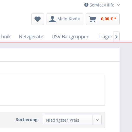
Service/Hilfe
Mein Konto
0,00 € *
chnik
Netzgeräte
USV Baugruppen
Trägerrahmen 1

Sortierung: