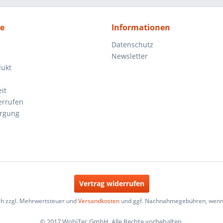
ce
Informationen
Datenschutz
Newsletter
dukt
it
errufen
orgung
Vertrag widerrufen
ich zzgl. Mehrwertsteuer und
Versandkosten
und ggf. Nachnahmegebühren, wenn 
© 2017 WobiTec GmbH. Alle Rechte vorbehalten.